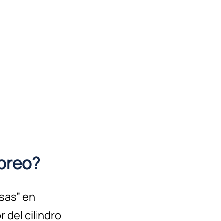
ebreo?
sas” en
 del cilindro