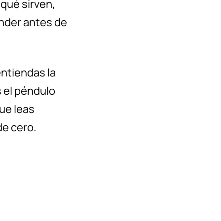
qué sirven,
nder antes de
entiendas la
s el péndulo
ue leas
e cero.