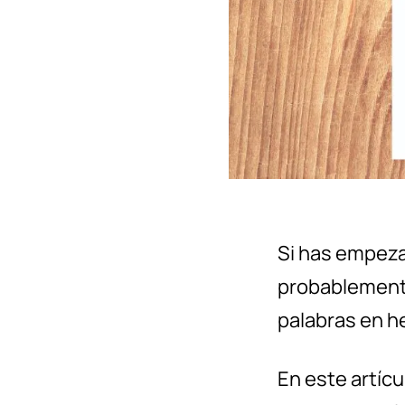
Si has empeza
probablement
palabras en h
En este artícu