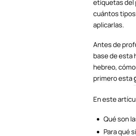
etiquetas del
cuántos tipos
aplicarlas.
Antes de prof
base de esta h
hebreo, cómo 
primero esta
En este artíc
Qué son la
Para qué s