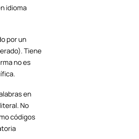
en idioma
do por un
erado). Tiene
forma no es
fica.
palabras en
iteral. No
como códigos
toria