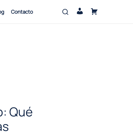
Mi cuenta
Carrito
og
Contacto
o: Qué
as