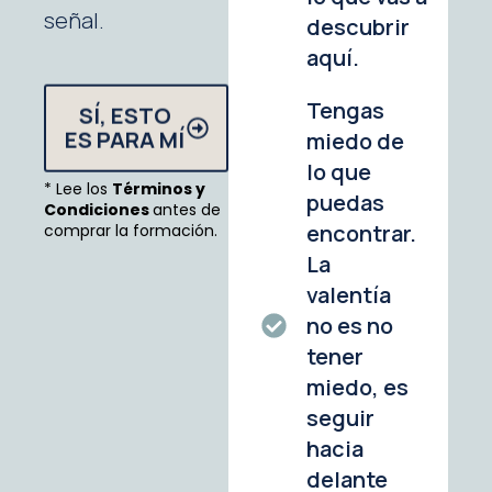
señal.
descubrir
aquí.
Tengas
SÍ, ESTO
miedo de
ES PARA MÍ
lo que
* Lee los
Términos y
puedas
Condiciones
antes de
encontrar.
comprar la formación.
La
valentía
no es no
tener
miedo, es
seguir
hacia
delante