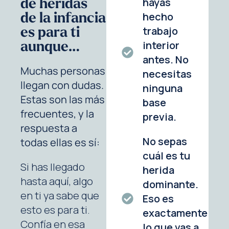
de heridas
hayas
de la infancia
hecho
es para ti
trabajo
aunque…
interior
antes. No
Muchas personas
necesitas
llegan con dudas.
ninguna
Estas son las más
base
frecuentes, y la
previa.
respuesta a
No sepas
todas ellas es sí:
cuál es tu
Si has llegado
herida
hasta aquí, algo
dominante.
en ti ya sabe que
Eso es
esto es para ti.
exactamente
Confía en esa
lo que vas a