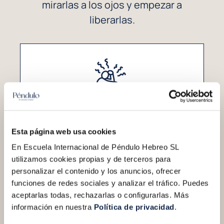
mirarlas a los ojos y empezar a
liberarlas.
Herida de rechazo
El miedo a no merecer existir tal
Esta página web usa cookies
como eres
En Escuela Internacional de Péndulo Hebreo SL
utilizamos cookies propias y de terceros para
personalizar el contenido y los anuncios, ofrecer
funciones de redes sociales y analizar el tráfico. Puedes
aceptarlas todas, rechazarlas o configurarlas. Más
información en nuestra
Política de privacidad
.