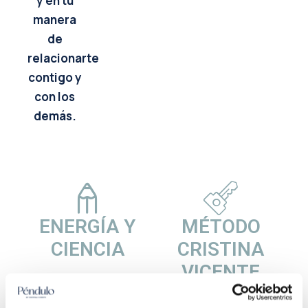
y en tu
manera
de
relacionarte
contigo y
con los
demás.
ENERGÍA Y
MÉTODO
CIENCIA
CRISTINA
VICENTE
Descubrirás cómo la