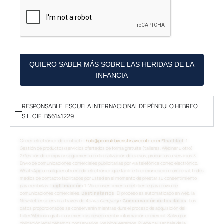
QUIERO SABER MÁS SOBRE LAS HERIDAS DE LA
INFANCIA
RESPONSABLE: ESCUELA INTERNACIONAL DE PÉNDULO HEBREO
S.L. CIF: B56141229
Correo electrónico de contacto:
hola@pendulobycristinavicente.com
Finalidad
: 1.
Gestión de productos/servicios ofertados de forma gratuita (talleres, Webinar u otro)
2.Gestión de compra y seguimiento en la realización de cursos, productos o servicios 3.
Envío de comunicaciones comerciales publicitarias por vía telefónica correo electrónico,
WhatsApp o cualquier otro medio electrónico que facilite la comunicación comercial, todos
medios de contacto facilitados por usted en el momento de prestar su consentimiento
para recibirlas.
Legitimación
: 1. Vía consentimiento del cliente para envío de
comunicaciones comerciales.
Destinatarios
: El proceso es automatizado en web, la
Newsletter se envía a través de
Active Campaign
.
Conservación de los datos
: Los
datos proporcionados se conservarán mientras dure el proceso de adquisición del
taller/Webinar/ gratuito y mientras deseen recibir información comercial. Salvo por
obligación legal debamos conservarlos, los bloquearemos. Puede causar baja de la