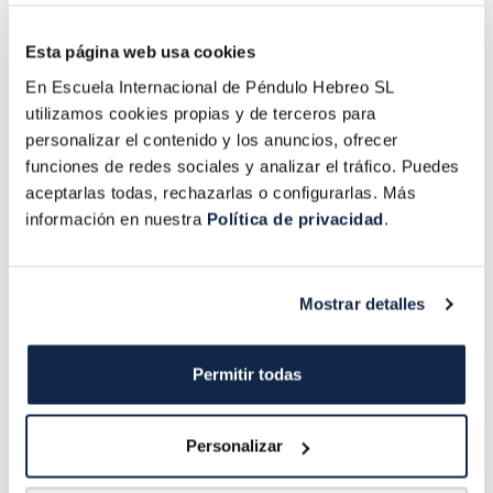
ciencia respalda que
Conocerás en
la energía
que
profundidad en qué
Esta página web usa cookies
sostiene influye
consiste el
método
En Escuela Internacional de Péndulo Hebreo SL
directamente en tu
que ya están
utilizamos cookies propias y de terceros para
estado interno, en tus
aplicando más de
personalizar el contenido y los anuncios, ofrecer
decisiones y en todo
8.000 personas
y
funciones de redes sociales y analizar el tráfico. Puedes
lo que se manifiesta a
cómo les está
aceptarlas todas, rechazarlas o configurarlas. Más
tu al rededor.
información en nuestra
Política de privacidad
.
permitiendo
transformar su vida,
elevar su energía y
Mostrar detalles
cambiar la forma en la
que se relacionan con
su propia realidad.
Permitir todas
Personalizar
QUIERO TENER MI PLAZA EN LA CLASE GRATUITA