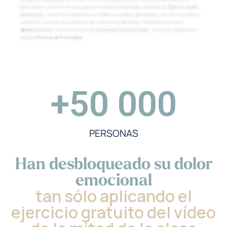
Newsletter y solicitar retirar consentimiento para llamadas telefónicas.
Ejercicio de
Derechos
: Usted tiene derecho a acceder a sus datos personales, rectificar los datos
inexactos, solicitar su supresión, así como otros derechos. Puede escribirnos a
dpo@
pendulobycristinavicente.com
Información adicional
: Tiene a su disposición
nuestra
Política de Privacidad.
+
50 000
PERSONAS
Han desbloqueado su dolor
emocional
tan sólo aplicando el
ejercicio gratuito del vídeo