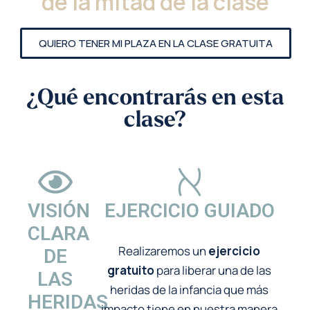
de la mitad de la clase
QUIERO TENER MI PLAZA EN LA CLASE GRATUITA
¿Qué encontrarás en esta
clase?
VISIÓN
EJERCICIO GUIADO
CLARA
Realizaremos un
ejercicio
DE
gratuito
para liberar una de las
LAS
heridas de la infancia que más
HERIDAS
impacto tiene en nuestra manera