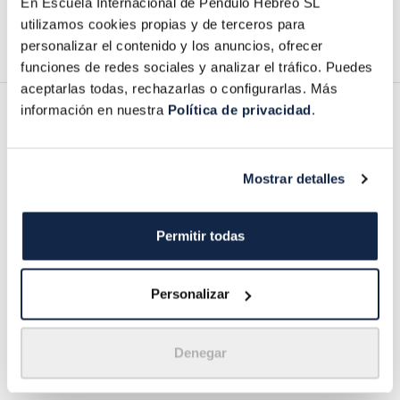
En Escuela Internacional de Péndulo Hebreo SL
utilizamos cookies propias y de terceros para
Share
personalizar el contenido y los anuncios, ofrecer
funciones de redes sociales y analizar el tráfico. Puedes
aceptarlas todas, rechazarlas o configurarlas. Más
información en nuestra
Política de privacidad
.
Descripción
Mostrar detalles
PACK de 5 cordones de algodón encerado de 26cm
Permitir todas
cada uno para tu Péndulo Hebreo.
*Péndulo Hebreo no incluido
Personalizar
Denegar