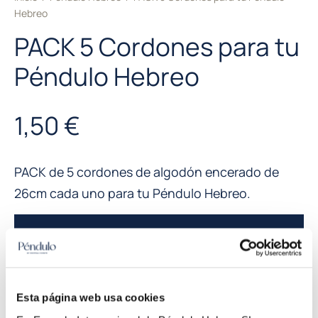
Hebreo
PACK 5 Cordones para tu
Péndulo Hebreo
1,50
€
PACK de 5 cordones de algodón encerado de
26cm cada uno para tu Péndulo Hebreo.
Al
Añadir al carrito
SKU:
REPH101
Categoría:
Péndulo Hebreo
Esta página web usa cookies