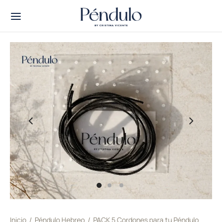
Inicio
/
Péndulo Hebreo
/
PACK 5 Cordones para tu Péndulo